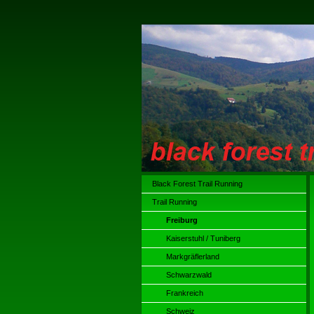
Black Forest Trail Running
Trail Running
Freiburg
Kaiserstuhl / Tuniberg
Markgräflerland
Schwarzwald
Frankreich
Schweiz