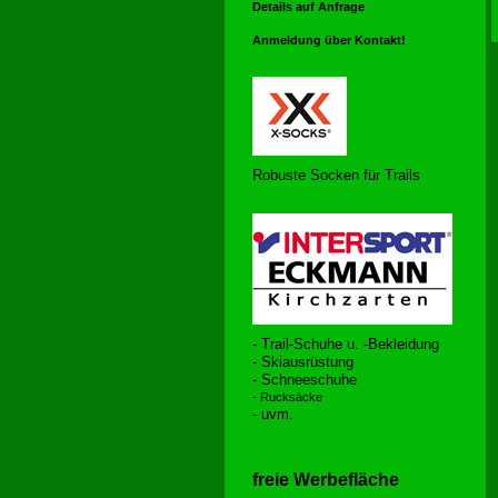
Details auf Anfrage
Anmeldung über Kontakt!
Robuste Socken für Trails
- Trail-Schuhe u. -Bekleidung
- Skiausrüstung
- Schneeschuhe
- Rucksäcke
- uvm.
freie Werbefläche