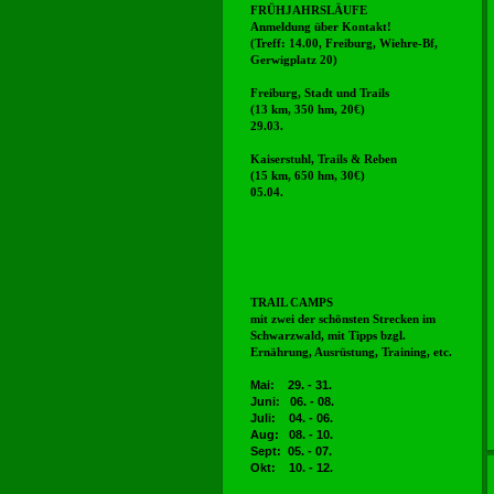
FRÜHJAHRSLÄUFE
Anmeldung über Kontakt!
(Treff: 14.00, Freiburg, Wiehre-Bf,
Gerwigplatz 20)
Freiburg, Stadt und Trails
(13 km, 350 hm, 20€)
29.03.
Kaiserstuhl, Trails & Reben
(15 km, 650 hm, 30€)
05.04.
TRAIL CAMPS
mit zwei der schönsten Strecken im
Schwarzwald, mit Tipps bzgl.
Ernährung, Ausrüstung, Training, etc.
Mai: 29. - 31.
Juni: 06. - 08.
Juli
: 04. - 06.
Aug: 08. - 10.
Sept: 05. - 07.
Okt: 10. - 12.