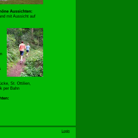
chöne Aussichten:
nd mit Aussicht auf
en
s
ke, St. Ottilien,
ck per Bahn
hten:
Login