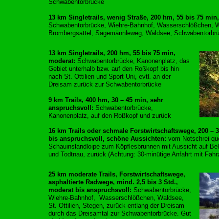
Schwabentorbrücke
13 km Singletrails, wenig Straße, 200 hm, 55 bis 75 min
Schwabentorbrücke, Wiehre-Bahnhof, Wasserschlößchen, 
Brombergsattel, Sägemännleweg, Waldsee, Schwabentorbr
13 km Singletrails, 200 hm, 55 bis 75 min,
moderat:
Schwabentorbrücke, Kanonenplatz, das
Gebiet unterhalb bzw. auf den Roßkopf bis hin
nach St. Ottilien und Sport-Uni, evtl. an der
Dreisam zurück zur Schwabentorbrücke
9 km Trails, 400 hm, 30 – 45 min, sehr
anspruchsvoll:
Schwabentorbrücke,
Kanonenplatz, auf den Roßkopf und zurück
16 km Trails oder schmale Forstwirtschaftswege, 200 – 
bis anspruchsvoll, schöne Aussichten:
vom Notschrei que
Schauinslandloipe zum Köpflesbrunnen mit Aussicht auf Be
und Todtnau, zurück (Achtung: 30-minütige Anfahrt mit Fahr
25 km moderate Trails, Forstwirtschaftswege,
asphaltierte Radwege, mind. 2,5 bis 3 Std.,
moderat bis anspruchsvoll:
Schwabentorbrücke,
Wiehre-Bahnhof,
Wasserschlößchen, Waldsee,
St. Ottilien, Stegen, zurück entlang der Dreisam
durch das Dreisamtal zur Schwabentorbrücke. Gut