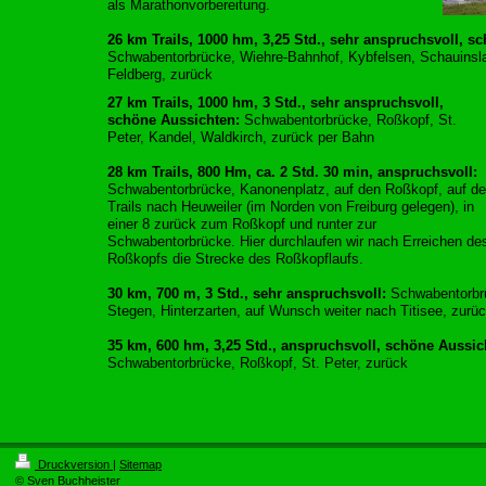
als Marathonvorbereitung.
26 km Trails, 1000 hm, 3,25 Std., sehr anspruchsvoll, s
Schwabentorbrücke, Wiehre-Bahnhof, Kybfelsen, Schauinsla
Feldberg, zurück
27 km Trails, 1000 hm, 3 Std., sehr anspruchsvoll,
schöne Aussichten:
Schwabentorbrücke, Roßkopf, St.
Peter, Kandel, Waldkirch, zurück per Bahn
28 km Trails, 800 Hm, ca. 2 Std. 30 min, anspruchsvoll:
Schwabentorbrücke, Kanonenplatz, auf den Roßkopf, auf d
Trails nach Heuweiler (im Norden von Freiburg gelegen), in
einer 8 zurück zum Roßkopf und runter zur
Schwabentorbrücke. Hier durchlaufen wir nach Erreichen de
Roßkopfs die Strecke des Roßkopflaufs.
30 km, 700 m, 3 Std., sehr anspruchsvoll:
Schwabentorbrüc
Stegen, Hinterzarten, auf Wunsch weiter nach Titisee, zurü
35 km, 600 hm, 3,25 Std., anspruchsvoll, schöne Aussic
Schwabentorbrücke, Roßkopf, St. Peter, zurück
Druckversion
|
Sitemap
© Sven Buchheister