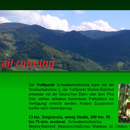
Der
Treffpunkt
Schwabentorbrücke kann mit der
Straßenbahnlinie 1, der Treffpunkt Wiehre-Bahnhof
entweder mit der Deutschen Bahn oder dem Pkw
(hier stehen teilweise kostenlose Parkplätze zur
Verfügung) erreicht werden. Andere Zusammen-
künfte nach Vereinbarung.
13 km, Singletrails, wenig Straße, 200 hm, 55
bis 75 min, moderat:
Schwabentorbrücke,
Wiehre-Bahnhof, Wasserschlößchen, Waldsee, St. Ottilien,