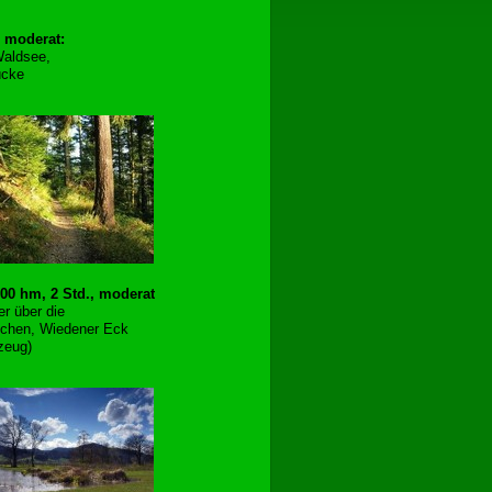
, moderat:
Waldsee,
ücke
300 hm, 2 Std., moderat
r über die
lchen, Wiedener Eck
zeug)