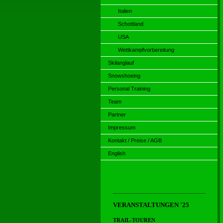
Italien
Schottland
USA
Wettkampfvorbereitung
Skilanglauf
Snowshoeing
Personal Training
Team
Partner
Impressum
Kontakt / Preise / AGB
English
VERANSTALTUNGEN '25
TRAIL-TOUREN