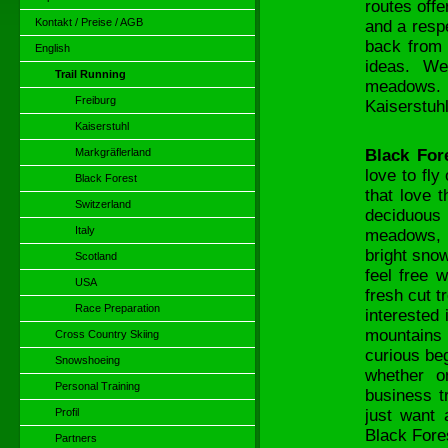
routes offe
Kontakt / Preise / AGB
and a respe
back from 
English
ideas. We
Trail Running
meadows. 
Freiburg
Kaiserstuh
Kaiserstuhl
Markgräflerland
Black For
love to fly
Black Forest
that love t
Switzerland
deciduous
Italy
meadows, p
bright snow
Scotland
feel free 
USA
fresh cut t
Race Preparation
interested
mountains 
Cross Country Skiing
curious beg
Snowshoeing
whether o
Personal Training
business tr
Profil
just want 
Black Fore
Partners