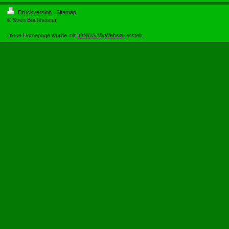
Druckversion
|
Sitemap
© Sven Buchheister
Diese Homepage wurde mit
IONOS MyWebsite
erstellt.